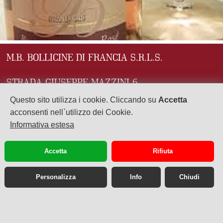
M.B. BOLLICINE DI FRANCIA S.R.L.S.
STRADA GIUSEPPE MAZZINI 6
43121 PARMA (PR)
Questo sito utilizza i cookie. Cliccando su
Accetta
acconsenti nell`utilizzo dei Cookie.
P.Iva: 02941690345
Informativa estesa
Numero REA: PR - 279107
Accetta
Rifiuta
mbchampagne01@gmail.com
Personalizza
Info
Chiudi