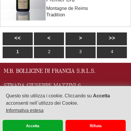
Montagne de Reims
Tradition
<<
<
>
>>
1
2
3
4
M.B. BOLLICINE DI FRANCIA S.R.L.S.
STRADA GIUSEPPE MAZZINI 6
43121 PARMA (PR)
Questo sito utilizza i cookie. Cliccando su
Accetta
acconsenti nell`utilizzo dei Cookie.
P.Iva: 02941690345
Informativa estesa
Numero REA: PR - 279107
Accetta
Rifiuta
mbchampagne01@gmail.com