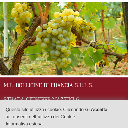
M.B. BOLLICINE DI FRANCIA S.R.L.S.
STRADA GIUSEPPE MAZZINI 6
43121 PARMA (PR)
Questo sito utilizza i cookie. Cliccando su
Accetta
acconsenti nell`utilizzo dei Cookie.
P.Iva: 02941690345
Informativa estesa
Numero REA: PR - 279107