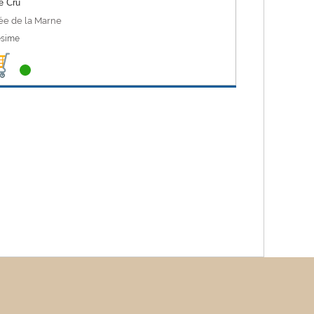
e Cru
ée de la Marne
ésime