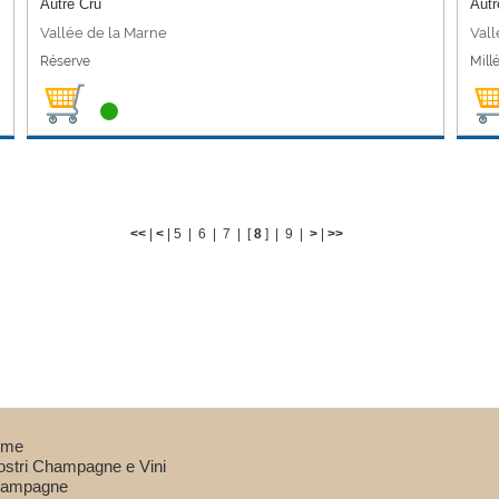
Autre Cru
Autr
Vallée de la Marne
Vall
Réserve
Mill
<<
|
<
|
5
|
6
|
7
| [
8
] |
9
|
>
|
>>
ome
nostri Champagne e Vini
ampagne