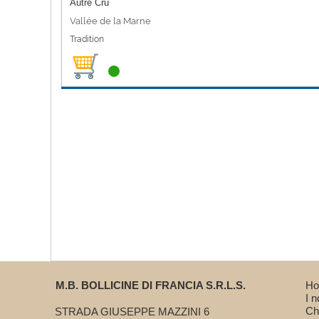
Autre Cru
Vallée de la Marne
Tradition
M.B. BOLLICINE DI FRANCIA S.R.L.S.
H
I 
Ch
STRADA GIUSEPPE MAZZINI 6