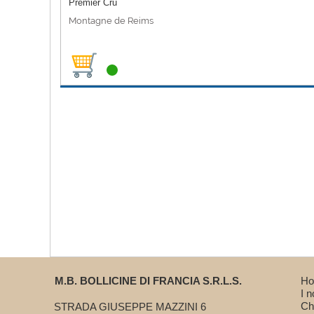
Premier Cru
Montagne de Reims
M.B. BOLLICINE DI FRANCIA S.R.L.S.
H
I 
Ch
STRADA GIUSEPPE MAZZINI 6