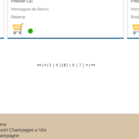
Premier Cru
Prem
Montagne de Reims
Mon
Réserve
Ros
<<
|
<
|
3
|
4
| [
5
] |
6
|
7
|
>
|
>>
ome
nostri Champagne e Vini
ampagne