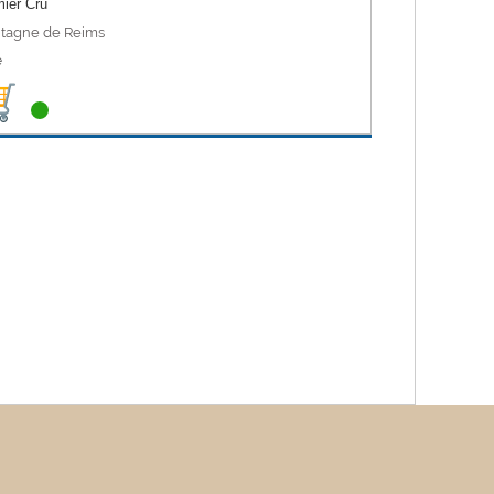
ier Cru
tagne de Reims
é