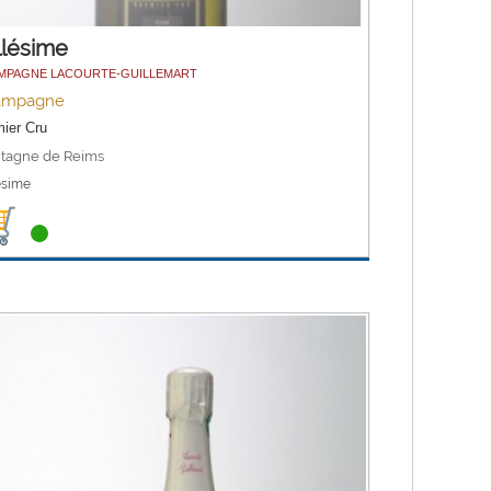
llésime
MPAGNE LACOURTE-GUILLEMART
ampagne
ier Cru
tagne de Reims
ésime