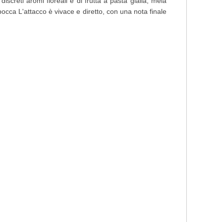
iscreti aromi floreali e di frutta a pasta gialla, mela
occa L'attacco è vivace e diretto, con una nota finale