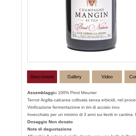
Descrizione
Gallery
Video
Co
Assemblaggi
o
100% Pinot Meunier
Terroir
Argilla-calcarea coltivata senza erbicidi, nel proc
Vinificazione
fermentazione in tini di acciaio inox
Invecchiato per un minimo di
3 anni sui lievit
i in cantina
Dosaggio
Non dosato
Note di degustazione