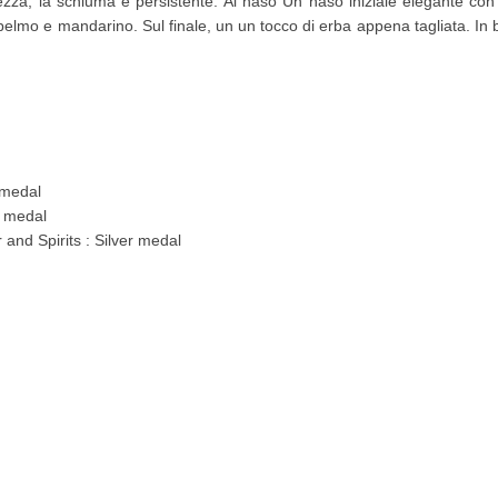
ntezza, la schiuma è persistente. Al naso Un naso iniziale elegante con d
elmo e mandarino. Sul finale, un un tocco di erba appena tagliata. In b
 medal
r medal
 and Spirits : Silver medal