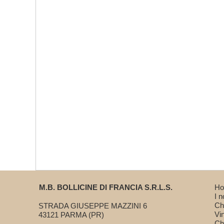
M.B. BOLLICINE DI FRANCIA S.R.L.S.
H
I 
Ch
STRADA GIUSEPPE MAZZINI 6
Vin
43121 PARMA (PR)
Ch