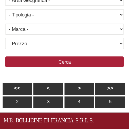
<<
<
>
>>
2
3
4
5
M.B. BOLLICINE DI FRANCIA S.R.L.S.