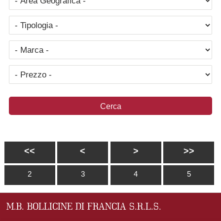
<<
<
>
>>
2
3
4
5
M.B. BOLLICINE DI FRANCIA S.R.L.S.