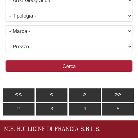
<<
<
>
>>
2
3
4
5
M.B. BOLLICINE DI FRANCIA S.R.L.S.